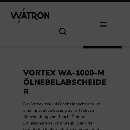
Zum
Inhalt
springen
Vortex WA-1000-M
Produkt anfragen:
Produkt anfragen
Ölnebelabscheider
*
S
Produkt
i
e
VORTEX WA-1000-M
S
i
ÖLNEBELABSCHEIDE
e
Name
*
R
Vorname
Der Vortex WA-M Ölnebelabscheider ist
eine innovative Lösung zur effektiven
Straße, Nr.
Abscheidung von Rauch, Ölnebel,
Emulsionsnebel und Staub. Dank der
bewährten Elektrofiltertechnologie bietet