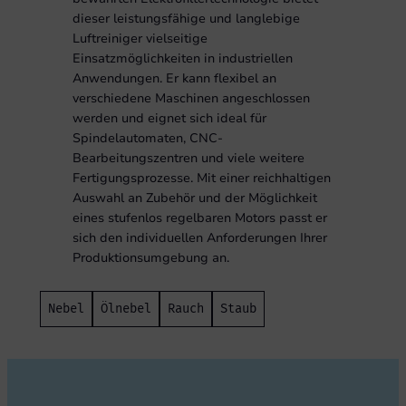
dieser leistungsfähige und langlebige
Postleitzahl
Luftreiniger vielseitige
Einsatzmöglichkeiten in industriellen
Anwendungen. Er kann flexibel an
Ort
verschiedene Maschinen angeschlossen
werden und eignet sich ideal für
Spindelautomaten, CNC-
Bearbeitungszentren und viele weitere
Unternehmen
Fertigungsprozesse. Mit einer reichhaltigen
Auswahl an Zubehör und der Möglichkeit
eines stufenlos regelbaren Motors passt er
sich den individuellen Anforderungen Ihrer
Telefonnummer
Produktionsumgebung an.
Nebel
Ölnebel
Rauch
Staub
E-Mail-Adresse
*