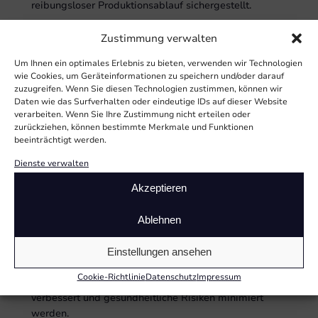
reibungsloser Produktionsablauf sichergestellt.
Zustimmung verwalten
Staub absaugen
Späne absaugen
Um Ihnen ein optimales Erlebnis zu bieten, verwenden wir Technologien
wie Cookies, um Geräteinformationen zu speichern und/oder darauf
zuzugreifen. Wenn Sie diesen Technologien zustimmen, können wir
Daten wie das Surfverhalten oder eindeutige IDs auf dieser Website
verarbeiten. Wenn Sie Ihre Zustimmung nicht erteilen oder
zurückziehen, können bestimmte Merkmale und Funktionen
beeinträchtigt werden.
ÖLNEBEL, FARBNEBEL
Dienste verwalten
UND DÄMPFE ABSAUGEN
Akzeptieren
Die Absaugung von Schadstoffen wie Ölnebel,
Ablehnen
Farbnebel und Dämpfen ist wichtig für die
Gesundheit und Sauberkeit am Arbeitsplatz. Durch
Einstellungen ansehen
geeignete Filtersysteme werden schädliche Partikel
Cookie-Richtlinie
Datenschutz
Impressum
aus der Luft entfernt, wodurch die Luftqualität
verbessert und gesundheitliche Risiken minimiert
werden.