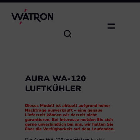
Zum
Inhalt
springen
Aura WA-120 Luftkühler
Produkt anfragen
Produkt anfragen:
Produkt
AURA WA-120
LUFTKÜHLER
Name
*
Dieses Modell ist aktuell aufgrund hoher
Vorname
Nachfrage ausverkauft – eine genaue
Lieferzeit können wir derzeit nicht
Straße, Nr.
garantieren. Bei Interesse melden Sie sich
gerne unverbindlich bei uns, wir halten Sie
über die Verfügbarkeit auf dem Laufenden.
Der
Aura WA-120 von Watron
ist das