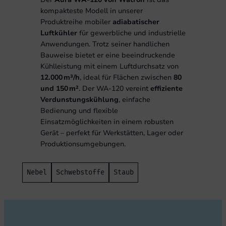
kompakteste Modell in unserer
Postleitzahl
Produktreihe mobiler
adiabatischer
Luftkühler
für gewerbliche und industrielle
Anwendungen. Trotz seiner handlichen
Ort
Bauweise bietet er eine beeindruckende
Kühlleistung mit einem Luftdurchsatz von
12.000 m³/h
, ideal für Flächen zwischen
80
und 150 m²
. Der WA-120 vereint
effiziente
S
i
Unternehmen
Verdunstungskühlung
, einfache
e
Bedienung und flexible
m
i
Einsatzmöglichkeiten in einem robusten
c
Gerät – perfekt für Werkstätten, Lager oder
h
*
Telefonnummer
Produktionsumgebungen.
Nebel
Schwebstoffe
Staub
E-Mail-Adresse
*